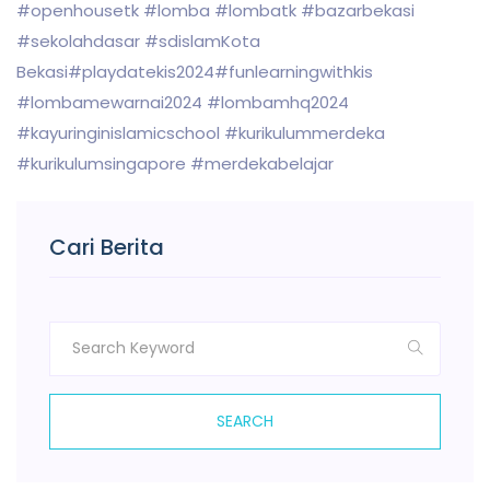
#openhousetk #lomba #lombatk #bazarbekasi
#sekolahdasar #sdislamKota
Bekasi#playdatekis2024#funlearningwithkis
#lombamewarnai2024 #lombamhq2024
#kayuringinislamicschool #kurikulummerdeka
#kurikulumsingapore #merdekabelajar
Cari Berita
SEARCH