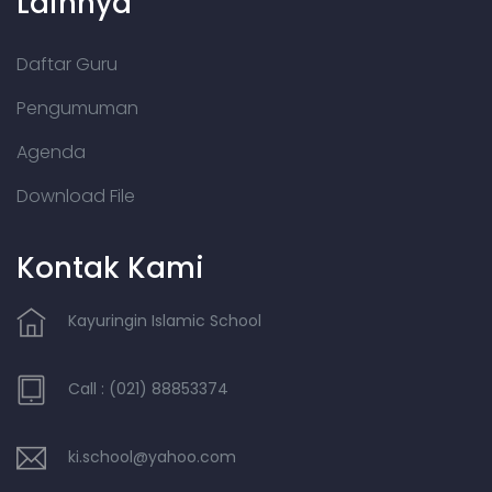
Lainnya
Daftar Guru
Pengumuman
Agenda
Download File
Kontak Kami
Kayuringin Islamic School
Call : (021) 88853374
ki.school@yahoo.com